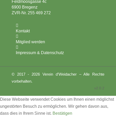
Feldmoosgasse 4c
6900 Bregenz
ZVR-Nr. 255 469 272

Kontakt

Mitglied werden

Impressum & Datenschutz
© 2017 - 2026 Verein d'Weidacher – Alle Rechte
vorbehalten.
v2.0.2
Diese Webseite verwendet Cookies um Ihnen einen möglichst
ungestörten Besuch zu ermöglichen. Wir gehen davon aus,
dass dies in Ihrem Sinne ist.
Bestätigen